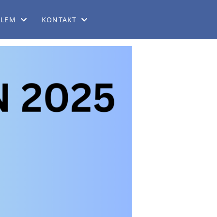
LEM
KONTAKT
MELDING
KONTAKT OSS
LEMSFORDELER
MELD FEIL
LEMSKONTIGENT
REGLER OG ANSVAR
SROT