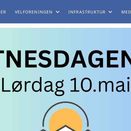
TER
VELFORENINGEN
INFRASTRUKTUR
MED
OM VELFORENINGEN
BÅTPLASSER
INN
STYRET
LEKEPLASSER
MED
VEDTEKTER
SOMMERVEDLIKEHOLD
MED
VEGETASJON LANGS VEI – 
GRA
VINTERVEDLIKEHOLD